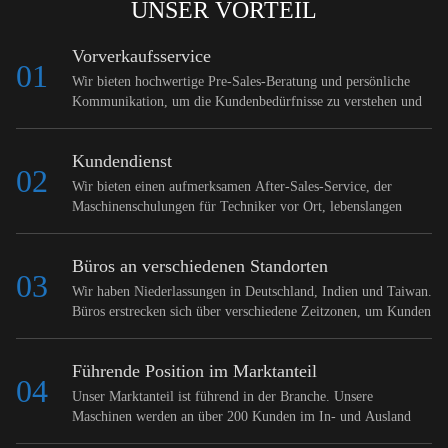
UNSER VORTEIL
Vorverkaufsservice
01
Wir bieten hochwertige Pre-Sales-Beratung und persönliche
Kommunikation, um die Kundenbedürfnisse zu verstehen und
Ausrüstungslösungen bereitzustellen.
Kundendienst
02
Wir bieten einen aufmerksamen After-Sales-Service, der
Maschinenschulungen für Techniker vor Ort, lebenslangen
kostenlosen technischen Support und einen zeitnahen
Reaktionsservice im Werk umfasst.
Büros an verschiedenen Standorten
03
Wir haben Niederlassungen in Deutschland, Indien und Taiwan.
Büros erstrecken sich über verschiedene Zeitzonen, um Kunden
bequem und effizient bedienen und mit ihnen kommunizieren
zu können.
Führende Position im Marktanteil
04
Unser Marktanteil ist führend in der Branche. Unsere
Maschinen werden an über 200 Kunden im In- und Ausland
verkauft.